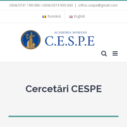
Skip
(004) 0731 199 066 / (004) 0374 930 643
|
office.cespe@gmail.com
to
content
Română
English
Cercetări CESPE