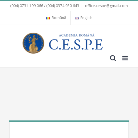
Skip
(004) 0731 199 066 / (004) 0374 930 643
|
office.cespe@gmail.com
to
content
Română
English