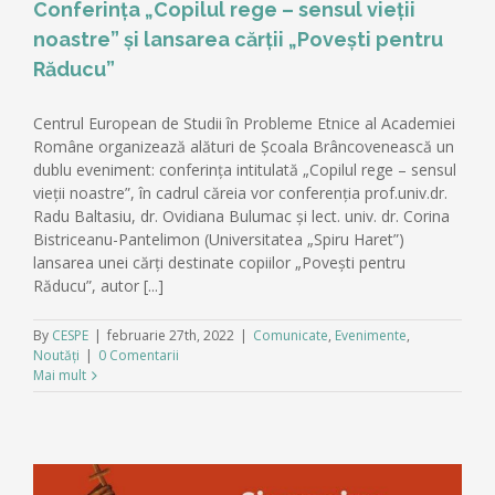
Conferința „Copilul rege – sensul vieții
noastre” și lansarea cărții „Povești pentru
Răducu”
Centrul European de Studii în Probleme Etnice al Academiei
Române organizează alături de Școala Brâncovenească un
dublu eveniment: conferința intitulată „Copilul rege – sensul
vieții noastre”, în cadrul căreia vor conferenția prof.univ.dr.
Radu Baltasiu, dr. Ovidiana Bulumac și lect. univ. dr. Corina
Bistriceanu-Pantelimon (Universitatea „Spiru Haret”)
lansarea unei cărți destinate copiilor „Povești pentru
Răducu”, autor [...]
By
CESPE
|
februarie 27th, 2022
|
Comunicate
,
Evenimente
,
Noutăți
|
0 Comentarii
Mai mult