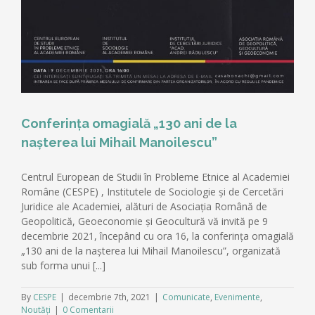
Conferința omagială „130 ani de la
nașterea lui Mihail Manoilescu”
Centrul European de Studii în Probleme Etnice al Academiei
Române (CESPE) , Institutele de Sociologie și de Cercetări
Juridice ale Academiei, alături de Asociația Română de
Geopolitică, Geoeconomie și Geocultură vă invită pe 9
decembrie 2021, începând cu ora 16, la conferința omagială
„130 ani de la nașterea lui Mihail Manoilescu”, organizată
sub forma unui [...]
By
CESPE
|
decembrie 7th, 2021
|
Comunicate
,
Evenimente
,
Noutăți
|
0 Comentarii