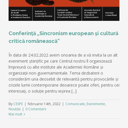
Conferință „Sincronism european și cultură
critică românească”
În data de 24.02.2022 avem onoarea de a vă invita la un alt
eveniment științific pe care Centrul nostru îl organizează
împreună cu alte institute ale Academiei Române și
organizații non-guvernamentale. Tema dezbaterii o
considerăm una deosebit de relevantă pentru provocările și
crizele lumii contemporane deoarece poate oferi, pentru cei
interesați, o soluție pentru ieșirea [...]
By
CESPE
|
februarie 14th, 2022
|
Comunicate
,
Evenimente
,
Noutăți
|
0 Comentarii
Mai mult