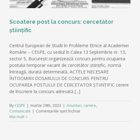
Scoatere post la concurs: cercetător
științific
Centrul European de Studii în Probleme Etnice al Academiei
Române – CESPE, cu sediul în Calea 13 Septembrie nr. 13,
sector 5, București organizează concurs pentru ocuparea
postului temporar vacant de cercetător ştiinţific, normă
întreagă, durată determinată. ACTELE NECESARE
ÎNTOCMIRII DOSARULUI DE CONCURS PENTRU
OCUPAREA POSTULUI DE CERCETATOR ŞTIINŢIFIC cerere
de înscriere la concurs adresată [...]
By
CESPE
|
martie 29th, 2023
|
Anunturi
,
cariere
,
pentru
Comunicate
|
Comentariile sunt închise
Scoatere
Mai mult
post
la
concurs:
cercetător