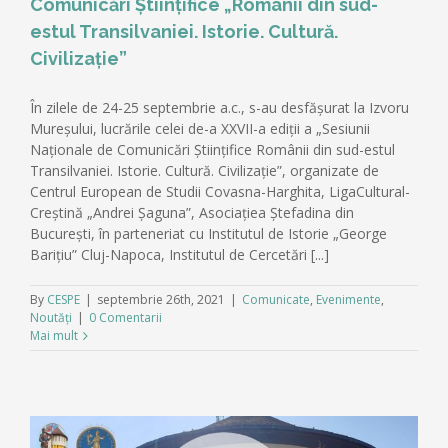
Comunicări Ştiinţifice „Românii din sud-
estul Transilvaniei. Istorie. Cultură.
Civilizaţie”
În zilele de 24-25 septembrie a.c., s-au desfășurat la Izvoru
Mureșului, lucrările celei de-a XXVII-a ediţii a „Sesiunii
Naţionale de Comunicări Ştiinţifice Românii din sud-estul
Transilvaniei. Istorie. Cultură. Civilizaţie”, organizate de
Centrul European de Studii Covasna-Harghita, LigaCultural-
Creştină „Andrei Şaguna”, Asociaţiea Ştefadina din
Bucureşti, în parteneriat cu Institutul de Istorie „George
Bariţiu” Cluj-Napoca, Institutul de Cercetări [...]
By
CESPE
|
septembrie 26th, 2021
|
Comunicate
,
Evenimente
,
Noutăți
|
0 Comentarii
Mai mult