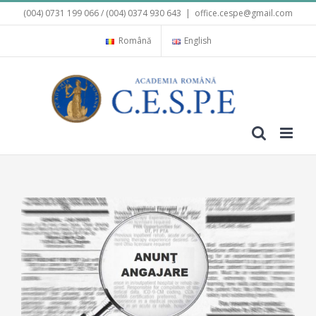
Skip
(004) 0731 199 066 / (004) 0374 930 643
|
office.cespe@gmail.com
to
content
Română
English