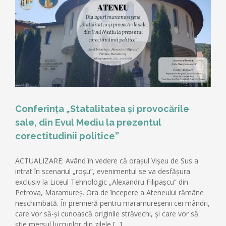
Conferința „Statalitatea și provocările
sale, din Evul Mediu la prezentul
corectitudinii politice”
ACTUALIZARE: Având în vedere că orașul Vișeu de Sus a
intrat în scenariul „roșu”, evenimentul se va desfășura
exclusiv la Liceul Tehnologic „Alexandru Filipașcu” din
Petrova, Maramureș. Ora de începere a Ateneului rămâne
neschimbată. În premieră pentru maramureșenii cei mândri,
care vor să-și cunoască originile străvechi, și care vor să
știe mersul lucrurilor din zilele [...]