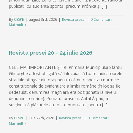
publicații cu audiență sporită, precum Krónika și [...]
By
CESPE
|
august 3rd, 2026
|
Revista presei
|
0 Comentarii
Mai mult
Revista presei 20 – 24 iulie 2026
CELE MAI IMPORTANTE ȘTIRI Primăria Municipiului Sfântu
Gheorghe a fost obligată să înlocuiască toate indicatoarele
stradale bilingve din oraș pentru că nu respectau normele
constituționale de evidențiere a limbii române (în loc să fie
dedesubt, denumirea maghiară era poziționată la nivelul
denumirii române). Primarul orașului, Antal Árpád, a
susținut că plăcuțele au fost demontate „pentru [...]
By
CESPE
|
iulie 27th, 2026
|
Revista presei
|
0 Comentarii
Mai mult