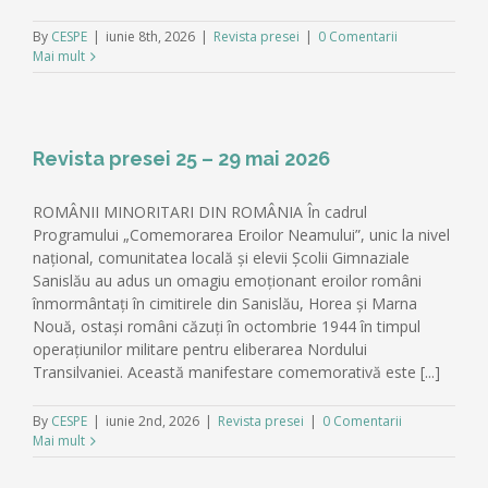
By
CESPE
|
iunie 8th, 2026
|
Revista presei
|
0 Comentarii
Mai mult
Revista presei 25 – 29 mai 2026
ROMÂNII MINORITARI DIN ROMÂNIA În cadrul
Programului „Comemorarea Eroilor Neamului”, unic la nivel
național, comunitatea locală și elevii Școlii Gimnaziale
Sanislău au adus un omagiu emoționant eroilor români
înmormântați în cimitirele din Sanislău, Horea și Marna
Nouă, ostași români căzuți în octombrie 1944 în timpul
operațiunilor militare pentru eliberarea Nordului
Transilvaniei. Această manifestare comemorativă este [...]
By
CESPE
|
iunie 2nd, 2026
|
Revista presei
|
0 Comentarii
Mai mult