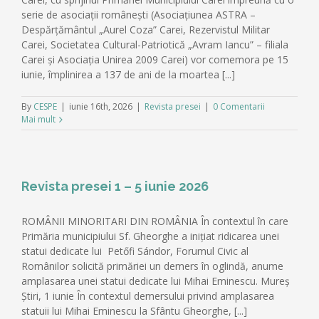
serie de asociații românești (Asociațiunea ASTRA –
Despărțământul „Aurel Coza” Carei, Rezervistul Militar
Carei, Societatea Cultural-Patriotică „Avram Iancu” – filiala
Carei și Asociația Unirea 2009 Carei) vor comemora pe 15
iunie, împlinirea a 137 de ani de la moartea [...]
By
CESPE
|
iunie 16th, 2026
|
Revista presei
|
0 Comentarii
Mai mult
Revista presei 1 – 5 iunie 2026
ROMÂNII MINORITARI DIN ROMÂNIA În contextul în care
Primăria municipiului Sf. Gheorghe a inițiat ridicarea unei
statui dedicate lui Petőfi Sándor, Forumul Civic al
Românilor solicită primăriei un demers în oglindă, anume
amplasarea unei statui dedicate lui Mihai Eminescu. Mureș
Știri, 1 iunie În contextul demersului privind amplasarea
statuii lui Mihai Eminescu la Sfântu Gheorghe, [...]