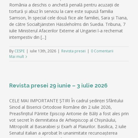
România a deschis o anchetă penală pentru acuzații de
tortură și abuz în serviciu la care este supusă familia
Samson, în special cele două fiice ale familiei, Sara și Tiana,
de către Socialtjänsten Hässleholms din Suedia. Tribuna, 7
iulie Ministerul Afacerilor Externe al Ungariei l-a rechemat
intempestiv din [...]
By
CESPE
|
iulie 13th, 2026
|
Revista presei
|
0 Comentarii
Mai mult
Revista presei 29 iunie – 3 iulie 2026
CELE MAI IMPORTANTE ȘTIRI În cadrul ședinței Sfântului
Sinod al Bisericii Ortodoxe Române din 2 iulie 2026,
Preasfințitul Părinte Episcop Antonie de Bălți a fost ales prin
vot secret în demnitatea de Arhiepiscop al Chișinăului,
Mitropolit al Basarabiei și Exarh al Plaiurilor. Basilica, 2 iulie
Senatul italian a aprobat în unanimitate recunoașterea