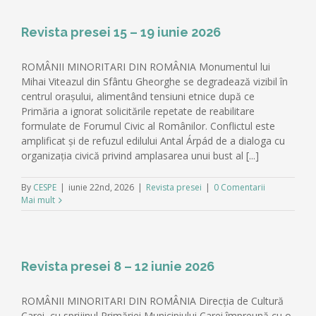
Revista presei 15 – 19 iunie 2026
ROMÂNII MINORITARI DIN ROMÂNIA Monumentul lui
Mihai Viteazul din Sfântu Gheorghe se degradează vizibil în
centrul orașului, alimentând tensiuni etnice după ce
Primăria a ignorat solicitările repetate de reabilitare
formulate de Forumul Civic al Românilor. Conflictul este
amplificat și de refuzul edilului Antal Árpád de a dialoga cu
organizația civică privind amplasarea unui bust al [...]
By
CESPE
|
iunie 22nd, 2026
|
Revista presei
|
0 Comentarii
Mai mult
Revista presei 8 – 12 iunie 2026
ROMÂNII MINORITARI DIN ROMÂNIA Direcția de Cultură
Carei, cu sprijinul Primăriei Municipiului Carei împreună cu o