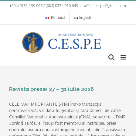
Skip
(004) 0731 199 066 / (004) 0374 930 643
|
office.cespe@gmail.com
to
content
Română
English
Revista presei 27 – 31 iulie 2026
CELE MAI IMPORTANTE ȘTIRI Într-o tranzacție
controversată, validată fulgerător și fără obiecții de către
Consiliul Național al Audiovizualului (CNA), senatorul UDMR
Lóránd Turós, el însuși fost membru al instituției, preia
controlul asupra unui vast imperiu mediatic din Transilvania
(Informația Zilei, 26 iulie), care include 12 frecvențe radio și