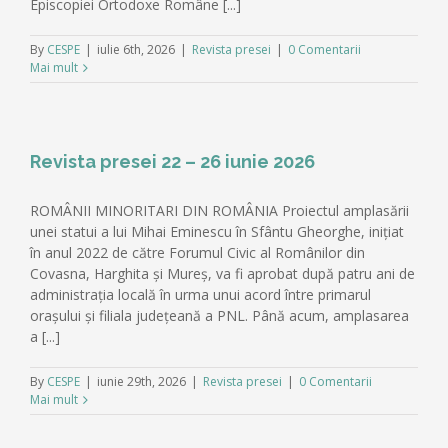
Episcopiei Ortodoxe Române [...]
By
CESPE
|
iulie 6th, 2026
|
Revista presei
|
0 Comentarii
Mai mult
Revista presei 22 – 26 iunie 2026
ROMÂNII MINORITARI DIN ROMÂNIA Proiectul amplasării
unei statui a lui Mihai Eminescu în Sfântu Gheorghe, inițiat
în anul 2022 de către Forumul Civic al Românilor din
Covasna, Harghita și Mureș, va fi aprobat după patru ani de
administrația locală în urma unui acord între primarul
orașului și filiala județeană a PNL. Până acum, amplasarea
a [...]
By
CESPE
|
iunie 29th, 2026
|
Revista presei
|
0 Comentarii
Mai mult